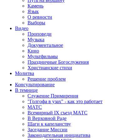
Путь на вершину
Камень
Язык
О ревности
Выборы
Видео
Проповеди
Музыка
Документальное
Кино
Мультфильмы
Праздничные Богослужения
Христианские стихи
Молитва
Решение проблем
Консультирование
В темнице
Служение Примирения
"Голгофа в узах" - как это работает
МАТС
Всемирный IX съезд МАТС
В Верховной Раде
Шаги к капеланству
Заседание Миссии
Законодательная инициатива