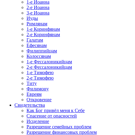
1-е Иоанна
2-е Иоанна
3-е Иоанна
Иуды
Римлянам
1-е Коринфянам
2-е Коринфянам
Галатам
Ефесянам
Филиппийцам
Колоссянам
1-е Фессалоникийцам
2-е Фессалоникийцам
1-е Тимофею
2-е Тимофею
Титу
Филимону
Евреям
Откровение
Свидетельства
Как Бог привёл меня к Себе
Спасение от опасностей
Исцеление
Разрешение семейных проблем
Разрешение финансовых проблем