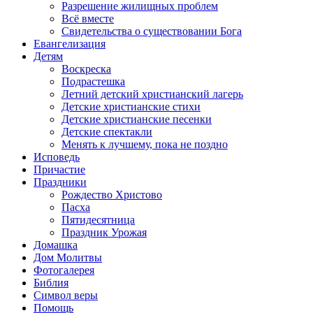
Разрешение жилищных проблем
Всё вместе
Свидетельства о существовании Бога
Евангелизация
Детям
Воскреска
Подрастешка
Летний детский христианский лагерь
Детские христианские стихи
Детские христианские песенки
Детские спектакли
Менять к лучшему, пока не поздно
Исповедь
Причастие
Праздники
Рождество Христово
Пасха
Пятидесятница
Праздник Урожая
Домашка
Дом Молитвы
Фотогалерея
Библия
Символ веры
Помощь