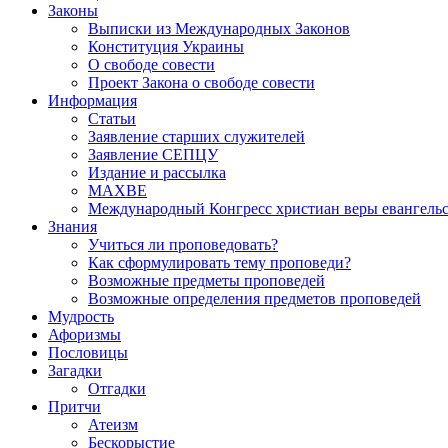
Законы
Выписки из Международных Законов
Конституция Украины
О свободе совести
Проект Закона о свободе совести
Информация
Статьи
Заявление старших служителей
Заявление СЕПЦУ
Издание и рассылка
МАХВЕ
Международный Конгресс христиан веры евангель
Знания
Учиться ли проповедовать?
Как сформулировать тему проповеди?
Возможные предметы проповедей
Возможные определения предметов проповедей
Мудрость
Афоризмы
Пословицы
Загадки
Отгадки
Притчи
Атеизм
Бескорыстие