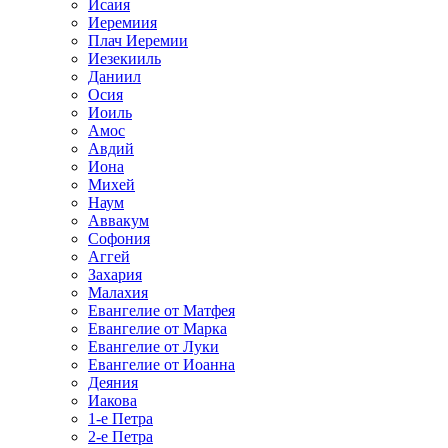
Исаия
Иеремиия
Плач Иеремии
Иезекииль
Даниил
Осия
Иоиль
Амос
Авдий
Иона
Михей
Наум
Аввакум
Софония
Аггей
Захария
Малахия
Евангелие от Матфея
Евангелие от Марка
Евангелие от Луки
Евангелие от Иоанна
Деяния
Иакова
1-е Петра
2-е Петра