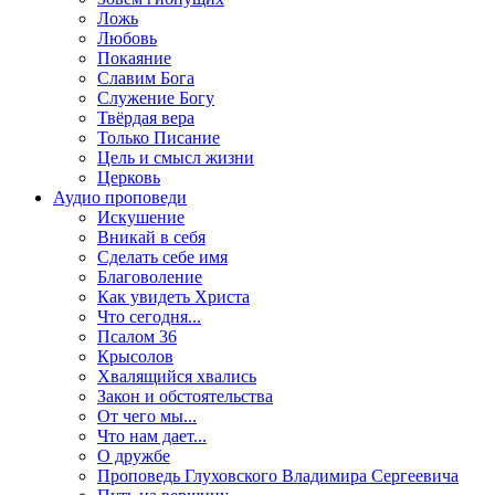
Ложь
Любовь
Покаяние
Славим Бога
Служение Богу
Твёрдая вера
Только Писание
Цель и смысл жизни
Церковь
Аудио проповеди
Искушение
Вникай в себя
Сделать себе имя
Благоволение
Как увидеть Христа
Что сегодня...
Псалом 36
Крысолов
Хвалящийся хвались
Закон и обстоятельства
От чего мы...
Что нам дает...
О дружбе
Проповедь Глуховского Владимира Сергеевича