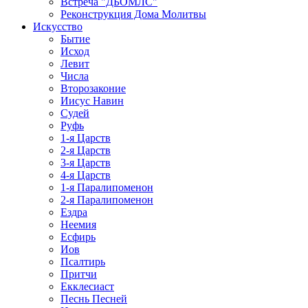
Встреча "ДБОМЛС"
Реконструкция Дома Молитвы
Искусство
Бытие
Исход
Левит
Числа
Второзаконие
Иисус Навин
Судей
Руфь
1-я Царств
2-я Царств
3-я Царств
4-я Царств
1-я Паралипоменон
2-я Паралипоменон
Ездра
Неемия
Есфирь
Иов
Псалтирь
Притчи
Екклесиаст
Песнь Песней