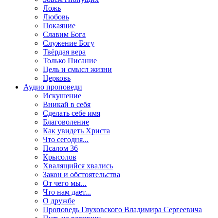
Ложь
Любовь
Покаяние
Славим Бога
Служение Богу
Твёрдая вера
Только Писание
Цель и смысл жизни
Церковь
Аудио проповеди
Искушение
Вникай в себя
Сделать себе имя
Благоволение
Как увидеть Христа
Что сегодня...
Псалом 36
Крысолов
Хвалящийся хвались
Закон и обстоятельства
От чего мы...
Что нам дает...
О дружбе
Проповедь Глуховского Владимира Сергеевича