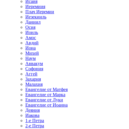
Исаия
Иеремиия
Плач Иеремии
Иезекииль
Даниил
Осия
Иоиль
Амос
Авдий
Иона
Михей
Наум
Аввакум
Софония
Аггей
Захария
Малахия
Евангелие от Матфея
Евангелие от Марка
Евангелие от Луки
Евангелие от Иоанна
Деяния
Иакова
1-е Петра
2-е Петра