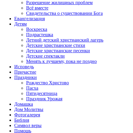
Разрешение жилищных проблем
Всё вместе
Свидетельства о существовании Бога
Евангелизация
Детям
Воскреска
Подрастешка
Летний детский христианский лагерь
Детские христианские стихи
Детские христианские песенки
Детские спектакли
Менять к лучшему, пока не поздно
Исповедь
Причастие
Праздники
Рождество Христово
Пасха
Пятидесятница
Праздник Урожая
Домашка
Дом Молитвы
Фотогалерея
Библия
Символ веры
Помощь