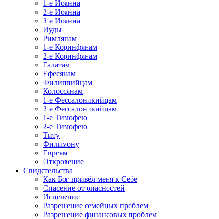
1-е Иоанна
2-е Иоанна
3-е Иоанна
Иуды
Римлянам
1-е Коринфянам
2-е Коринфянам
Галатам
Ефесянам
Филиппийцам
Колоссянам
1-е Фессалоникийцам
2-е Фессалоникийцам
1-е Тимофею
2-е Тимофею
Титу
Филимону
Евреям
Откровение
Свидетельства
Как Бог привёл меня к Себе
Спасение от опасностей
Исцеление
Разрешение семейных проблем
Разрешение финансовых проблем