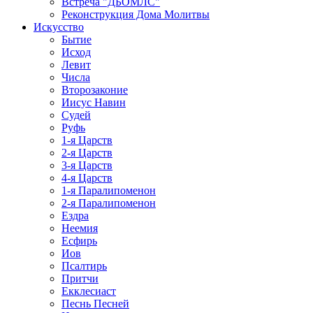
Встреча "ДБОМЛС"
Реконструкция Дома Молитвы
Искусство
Бытие
Исход
Левит
Числа
Второзаконие
Иисус Навин
Судей
Руфь
1-я Царств
2-я Царств
3-я Царств
4-я Царств
1-я Паралипоменон
2-я Паралипоменон
Ездра
Неемия
Есфирь
Иов
Псалтирь
Притчи
Екклесиаст
Песнь Песней