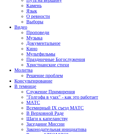
Путь на вершину
Камень
Язык
О ревности
Выборы
Видео
Проповеди
Музыка
Документальное
Кино
Мультфильмы
Праздничные Богослужения
Христианские стихи
Молитва
Решение проблем
Консультирование
В темнице
Служение Примирения
"Голгофа в узах" - как это работает
МАТС
Всемирный IX съезд МАТС
В Верховной Раде
Шаги к капеланству
Заседание Миссии
Законодательная инициатива