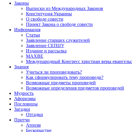
Законы
Выписки из Международных Законов
Конституция Украины
О свободе совести
Проект Закона о свободе совести
Информация
Статьи
Заявление старших служителей
Заявление СЕПЦУ
Издание и рассылка
МАХВЕ
Международный Конгресс христиан веры евангель
Знания
Учиться ли проповедовать?
Как сформулировать тему проповеди?
Возможные предметы проповедей
Возможные определения предметов проповедей
Мудрость
Афоризмы
Пословицы
Загадки
Отгадки
Притчи
Атеизм
Бескорыстие