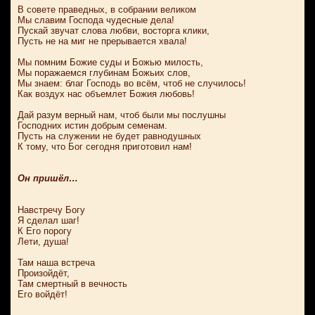
В совете праведных, в собрании великом
Мы славим Господа чудесные дела!
Пускай звучат слова любви, восторга клики,
Пусть не на миг не прерывается хвала!
Мы помним Божие суды и Божью милость,
Мы поражаемся глубинам Божьих слов,
Мы знаем: благ Господь во всём, чтоб не случилось!
Как воздух нас объемлет Божия любовь!
Дай разум верный нам, чтоб были мы послушны
Господних истин добрым семенам.
Пусть на служении не будет равнодушных
К тому, что Бог сегодня приготовил нам!
Он пришёл…
Навстречу Богу
Я сделал шаг!
К Его порогу
Лети, душа!
Там наша встреча
Произойдёт,
Там смертный в вечность
Его войдёт!