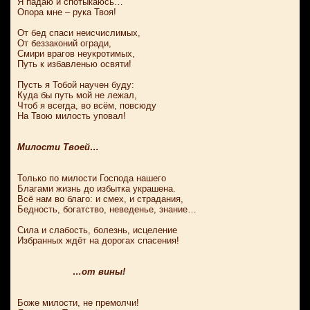
Я падаю и спотыкаюсь…
Опора мне – рука Твоя!
От бед спаси неисчислимых,
От беззаконий огради,
Смири врагов неукротимых,
Путь к избавленью освяти!
Пусть я Тобой научен буду:
Куда бы путь мой не лежал,
Чтоб я всегда, во всём, повсюду
На Твою милость уповал!
Милости Твоей…
Только по милости Господа нашего
Благами жизнь до избытка украшена.
Всё нам во благо: и смех, и страдания,
Бедность, богатство, неведенье, знание…
Сила и слабость, болезнь, исцеление
Избранных ждёт на дорогах спасения!
…от вины!
Боже милости, не премолчи!