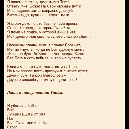
Я ничего не стану делать без Тебя!
Ответь мне, Боже! На Свои направь пути!
Мне надоело жить, напрасно дни губя,
Брести туда, куда не следует идти…
Я стоил дом, но это был не Твой проект,
Стерёг я город, о котором Ты забыл,
Я плыл на лодке, у которой днища нет,
Мой дельтоплан ещё на взлёте снайпер сбил…
Напрасны планы, если в планах Бога нет,
Мечты – пусты, когда не Бог вдохнул мечту,
«Кина не будет!» Ведь не Бог продал билет,
Без Бога в сеть поймаешь только пустоту…
Вложи мне в разум, Боже, истины Твои,
На мой вопрос пусть прозвучит с небес ответ,
Дела и руки Ты мои благослови –
Другого способа достигнуть цели – нет!
Лишь в присутствии Твоём…
Я убегаю в Тебя,
Бог!
Лучше защиты от зла
Нет!
Был Ты ко мне и любя
Строг,