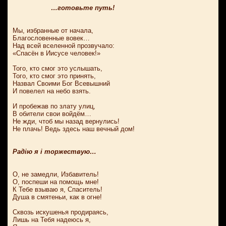
…готовьте путь!
Мы, избранные от начала,
Благословенные вовек…
Над всей вселенной прозвучало:
«Спасён в Иисусе человек!»
Того, кто смог это услышать,
Того, кто смог это принять,
Назвал Своими Бог Всевышний
И повелел на небо взять.
И пробежав по злату улиц,
В обители свои войдём…
Не жди, чтоб мы назад вернулись!
Не плачь! Ведь здесь наш вечный дом!
Радію я і торжествую…
О, не замедли, Избавитель!
О, поспеши на помощь мне!
К Тебе взываю я, Спаситель!
Душа в смятеньи, как в огне!
Сквозь искушенья продираясь,
Лишь на Тебя надеюсь я,