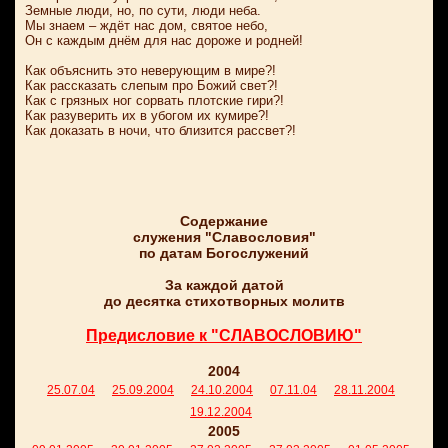
Земные люди, но, по сути, люди неба.
Мы знаем – ждёт нас дом, святое небо,
Он с каждым днём для нас дороже и родней!
Как объяснить это неверующим в мире?!
Как рассказать слепым про Божий свет?!
Как с грязных ног сорвать плотские гири?!
Как разуверить их в убогом их кумире?!
Как доказать в ночи, что близится рассвет?!
Содержание
служения "Славословия"
по датам Богослужений
За каждой датой
до десятка стихотворных молитв
Предисловие к "СЛАВОСЛОВИЮ"
2004
25.07.04
25.09.2004
24.10.2004
07.11.04
28.11.2004
19.12.2004
2005