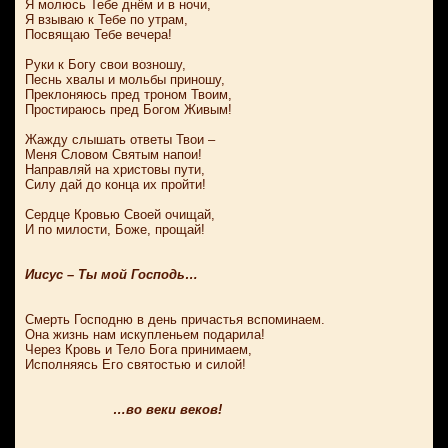
Я молюсь Тебе днём и в ночи,
Я взываю к Тебе по утрам,
Посвящаю Тебе вечера!
Руки к Богу свои возношу,
Песнь хвалы и мольбы приношу,
Преклоняюсь пред троном Твоим,
Простираюсь пред Богом Живым!
Жажду слышать ответы Твои –
Меня Словом Святым напои!
Направляй на христовы пути,
Силу дай до конца их пройти!
Сердце Кровью Своей очищай,
И по милости, Боже, прощай!
Иисус – Ты мой Господь…
Смерть Господню в день причастья вспоминаем.
Она жизнь нам искупленьем подарила!
Через Кровь и Тело Бога принимаем,
Исполняясь Его святостью и силой!
…во веки веков!