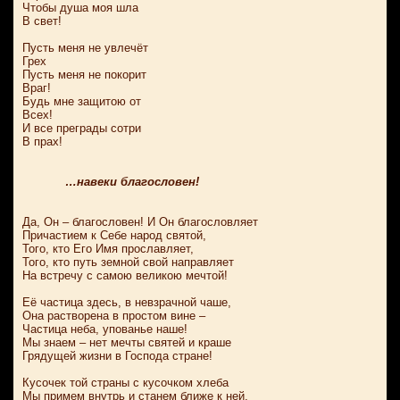
Чтобы душа моя шла
В свет!
Пусть меня не увлечёт
Грех
Пусть меня не покорит
Враг!
Будь мне защитою от
Всех!
И все преграды сотри
В прах!
…навеки благословен!
Да, Он – благословен! И Он благословляет
Причастием к Себе народ святой,
Того, кто Его Имя прославляет,
Того, кто путь земной свой направляет
На встречу с самою великою мечтой!
Её частица здесь, в невзрачной чаше,
Она растворена в простом вине –
Частица неба, упованье наше!
Мы знаем – нет мечты святей и краше
Грядущей жизни в Господа стране!
Кусочек той страны с кусочком хлеба
Мы примем внутрь и станем ближе к ней,