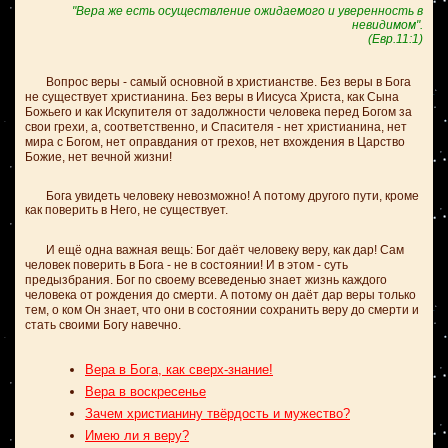
"Вера же есть осуществление ожидаемого и уверенность в
невидимом".
(Евр.11:1)
Вопрос веры - самый основной в христианстве. Без веры в Бога
не существует христианина. Без веры в Иисуса Христа, как Сына
Божьего и как Искупителя от задолжности человека перед Богом за
свои грехи, а, соответственно, и Спасителя - нет христианина, нет
мира с Богом, нет оправдания от грехов, нет вхождения в Царство
Божие, нет вечной жизни!
Бога увидеть человеку невозможно! А потому другого пути, кроме
как поверить в Него, не существует.
И ещё одна важная вещь: Бог даёт человеку веру, как дар! Сам
человек поверить в Бога - не в состоянии! И в этом - суть
предызбрания. Бог по своему всеведенью знает жизнь каждого
человека от рождения до смерти. А потому он даёт дар веры только
тем, о ком Он знает, что они в состоянии сохранить веру до смерти и
стать своими Богу навечно.
Вера в Бога, как сверх-знание!
Вера в воскресенье
Зачем христианину твёрдость и мужество?
Имею ли я веру?