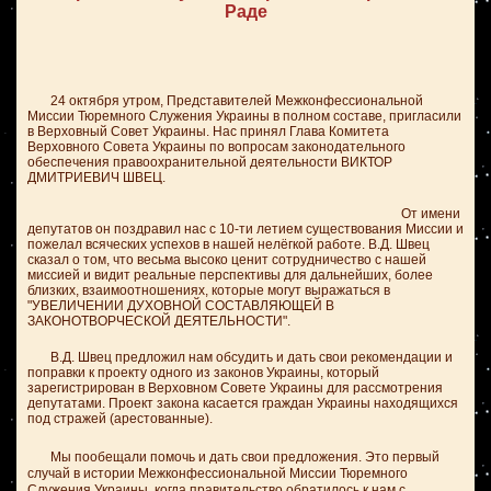
Раде
24 октября утром, Представителей Межконфессиональной
Миссии Тюремного Служения Украины в полном составе, пригласили
в Верховный Совет Украины. Нас принял Глава Комитета
Верховного Совета Украины по вопросам законодательного
обеспечения правоохранительной деятельности ВИКТОР
ДМИТРИЕВИЧ ШВЕЦ.
От имени
депутатов он поздравил нас с 10-ти летием существования Миссии и
пожелал всяческих успехов в нашей нелёгкой работе. В.Д. Швец
сказал о том, что весьма высоко ценит сотрудничество с нашей
миссией и видит реальные перспективы для дальнейших, более
близких, взаимоотношениях, которые могут выражаться в
"УВЕЛИЧЕНИИ ДУХОВНОЙ СОСТАВЛЯЮЩЕЙ В
ЗАКОНОТВОРЧЕСКОЙ ДЕЯТЕЛЬНОСТИ".
В.Д. Швец предложил нам обсудить и дать свои рекомендации и
поправки к проекту одного из законов Украины, который
зарегистрирован в Верховном Совете Украины для рассмотрения
депутатами. Проект закона касается граждан Украины находящихся
под стражей (арестованные).
Мы пообещали помочь и дать свои предложения. Это первый
случай в истории Межконфессиональной Миссии Тюремного
Служения Украины, когда правительство
обратилось к нам с