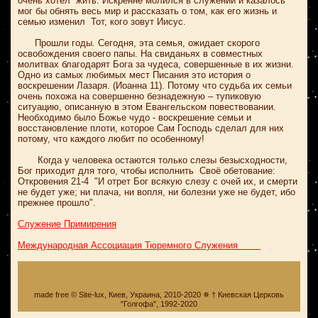
очень хотел жить. Искренне молился в служении и казалось
мог бы обнять весь мир и рассказать о том, как его жизнь и
семью изменил Тот, кого зовут Иисус.
Прошли годы. Сегодня, эта семья, ожидает скорого
освобождения своего папы. На свиданьях в совместных
молитвах благодарят Бога за чудеса, совершенные в их жизни.
Одно из самых любимых мест Писания это история о
воскрешении Лазаря. (Иоанна 11). Потому что судьба их семьи
очень похожа на совершенно безнадежную
–
тупиковую
ситуацию, описанную в этом Евангельском повествовании.
Необходимо было Божье чудо - воскрешение семьи и
восстановление плоти, которое Сам Господь сделал для них
потому, что каждого любит по особенному!
Когда у человека остаются только слезы безысходности,
Бог приходит для того, чтобы исполнить Своё обетование:
Откровения 21-4 "И отрет Бог всякую слезу с очей их, и смерти
не будет уже; ни плача, ни вопля, ни болезни уже не будет, ибо
прежнее прошло".
Служение Примирения
Международная Ассоциация Тюремного Служения
made free © Site-lux, Киев, Украина, 2010-2020 ✵ † Киевская Церковь
"Голгофа", 1992-2020