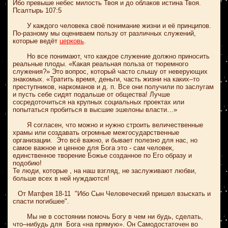
Ибо превыше небес милость Твоя и до облаков истина Твоя.
Псалтырь 107:5
У каждого человека своё понимание жизни и её принципов.
По-разному мы оцениваем пользу от различных служений,
которые ведёт
церковь
.
Но все понимают, что каждое служение должно приносить
реальные плоды. «Какая реальная польза от тюремного
служения?» Это вопрос, который часто слышу от неверующих
знакомых. «Тратить время, деньги, часть жизни
на каких–то
преступников, наркоманов и д. п. Все они получили по заслугам
и пусть себе сидят подальше от общества!
Лучше
сосредоточиться на крупных социальных проектах или
попытаться пробиться в высшие эшелоны власти…»
Я согласен, что можно и нужно строить величественные
храмы или создавать огромные межгосударственные
организации. Это всё важно, и бывает полезно для нас, но
самое важное и ценное для Бога это - сам человек,
единственное творение Божье созданное по Его образу и
подобию!
Те люди, которые , на наш взгляд, не заслуживают любви,
больше всех в ней нуждаются!
От Матфея 18-11 "Ибо Сын Человеческий пришел взыскать и
спасти погибшее".
Мы не в состоянии помочь Богу в чем ни будь, сделать,
что–нибудь для Бога «на прямую». Он Самодостаточен во