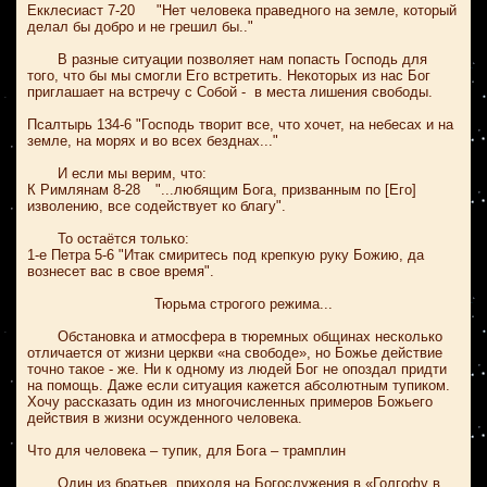
Екклесиаст 7-20
"Нет человека праведного на земле, который
делал бы добро и не грешил бы.."
В разные ситуации позволяет нам попасть Господь для
того, что бы мы смогли Его встретить.
Некоторых из нас Бог
приглашает на встречу с Собой - в места лишения свободы.
Псалтырь 134-6 "Господь творит все, что хочет, на небесах и на
земле, на морях и во всех безднах..."
И если мы верим, что:
К Римлянам 8-28
"...любящим Бога, призванным по [Его]
изволению, все содействует ко благу".
То остаётся только:
1-е Петра 5-6 "Итак смиритесь под крепкую руку Божию, да
вознесет вас в свое время".
Тюрьма строгого режима...
Обстановка и атмосфера в тюремных общинах несколько
отличается от жизни церкви «на свободе», но Божье действие
точно такое - же. Ни к одному из людей Бог не опоздал придти
на помощь. Даже если ситуация кажется абсолютным тупиком.
Хочу рассказать один из многочисленных примеров Божьего
действия в жизни осужденного человека.
Что для человека
–
тупик, для Бога
–
трамплин
Один из братьев, приходя на Богослужения в «Голгофу в