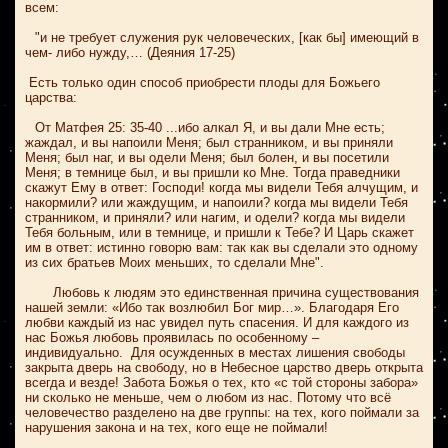
всем:
"и не требует служения рук человеческих, [как бы] имеющий в
чем- либо нужду,… (Деяния 17-25)
Есть только один способ приобрести плоды для Божьего
царства:
От Матфея 25: 35-40 ...ибо алкал Я, и вы дали Мне есть;
жаждал, и вы напоили Меня; был странником, и вы приняли
Меня; был наг, и вы одели Меня; был болен, и вы посетили
Меня; в темнице был, и вы пришли ко Мне. Тогда праведники
скажут Ему в ответ: Господи! когда мы видели Тебя алчущим, и
накормили? или жаждущим, и напоили? когда мы видели Тебя
странником, и приняли? или нагим, и одели? когда мы видели
Тебя больным, или в темнице, и пришли к Тебе? И Царь скажет
им в ответ: истинно говорю вам: так как вы сделали это одному
из сих братьев Моих меньших, то сделали Мне".
Любовь к людям это единственная причина существования
нашей земли: «Ибо так возлюбил Бог мир…». Благодаря Его
любви каждый из нас увидел путь спасения. И для каждого из
нас Божья любовь проявилась по особенному
–
индивидуально. Для осужденных в местах лишения свободы
закрыта дверь на свободу, но в Небесное царство дверь открыта
всегда и везде! Забота Божья о тех, кто «с той стороны забора»
ни сколько не меньше, чем о любом из нас. Потому что всё
человечество разделено на две группы: на тех, кого поймали за
нарушения закона и на тех, кого еще не поймали!