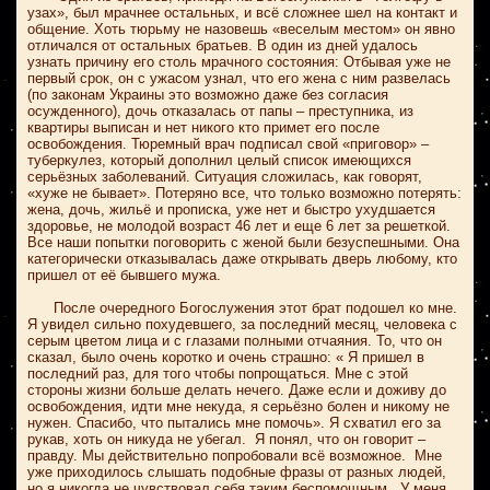
узах», был мрачнее остальных, и всё сложнее шел на контакт и
общение. Хоть тюрьму не назовешь «веселым местом» он явно
отличался от остальных братьев. В один из дней удалось
узнать причину его столь мрачного состояния: Отбывая уже не
первый срок, он с ужасом узнал, что его жена с ним развелась
(по законам Украины это возможно даже без согласия
осужденного), дочь отказалась от папы – преступника, из
квартиры выписан и нет никого кто примет его после
освобождения. Тюремный врач подписал свой «приговор» –
туберкулез, который дополнил целый список имеющихся
серьёзных заболеваний. Ситуация сложилась, как говорят,
«хуже не бывает». Потеряно все, что только возможно потерять:
жена, дочь, жильё и прописка, уже нет и быстро ухудшается
здоровье, не молодой возраст 46 лет и еще 6 лет за решеткой.
Все наши попытки поговорить с женой были безуспешными. Она
категорически отказывалась даже открывать дверь любому, кто
пришел от её бывшего мужа.
После очередного Богослужения этот брат подошел ко мне.
Я увидел сильно похудевшего, за последний месяц, человека с
серым цветом лица и с глазами полными отчаяния. То, что он
сказал, было очень коротко и очень страшно: « Я пришел в
последний раз, для того чтобы попрощаться. Мне с этой
стороны жизни больше делать нечего. Даже если и доживу до
освобождения, идти мне некуда, я серьёзно болен и никому не
нужен. Спасибо, что пытались мне помочь». Я схватил его за
рукав, хоть он никуда не убегал. Я понял, что он говорит –
правду. Мы действительно попробовали всё возможное. Мне
уже приходилось слышать подобные фразы от разных людей,
но я никогда не чувствовал себя таким беспомощным. У меня