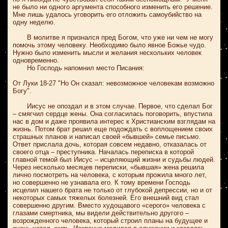
не было ни одного аргумента способного изменить его решение.
Мне лишь удалось уговорить его отложить самоубийство на
одну неделю.
В молитве я признался пред Богом, что уже ни чем не могу
помочь этому человеку. Необходимо было явное Божье чудо.
Нужно было изменить мысли и желания нескольких человек
одновременно.
Но Господь напомнил место Писания:
От Луки 18-27 "Но Он сказал: невозможное человекам возможно
Богу".
Иисус не опоздал и в этом случае. Первое, что сделал Бог
– смягчил сердце жены. Она согласилась поговорить, впустила
нас в дом и даже проявила интерес к Христианским взглядам на
жизнь. Потом брат решил еще подождать с воплощением своих
страшных планов и написал своей «бывшей» семье письмо.
Ответ прислала дочь, которая совсем недавно, отказалась от
своего отца
–
преступника. Началась переписка в которой
главной темой был Иисус
–
исцеляющий жизни и судьбы людей.
Через несколько месяцев переписки, «бывшая» жена решила
лично посмотреть на
человека, с которым прожила много лет,
но совершенно не узнавала его. К тому времени Господь
исцелил нашего брата
не только от глубокой депрессии, но и от
некоторых самых тяжелых болезней. Его внешний вид стал
совершенно другим. Вместо худощавого «серого» человека с
глазами смертника, мы видели действительно другого
–
возрожденного человека, который строил планы на будущее и