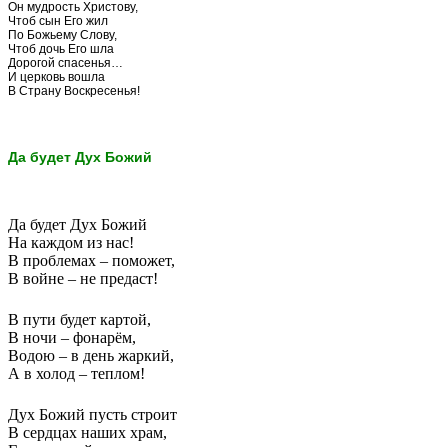
Он мудрость Христову,
Чтоб сын Его жил
По Божьему Слову,
Чтоб дочь Его шла
Дорогой спасенья…
И церковь вошла
В Страну Воскресенья!
Да будет Дух Божий
Да будет Дух Божий
На каждом из нас!
В проблемах – поможет,
В войне – не предаст!
В пути будет картой,
В ночи – фонарём,
Водою – в день жаркий,
А в холод – теплом!
Дух Божий пусть строит
В сердцах наших храм,