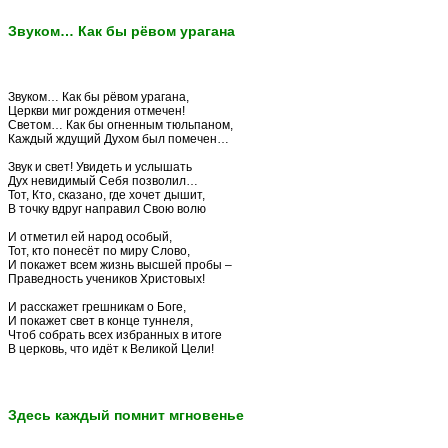
Звуком… Как бы рёвом урагана
Звуком… Как бы рёвом урагана,
Церкви миг рождения отмечен!
Светом… Как бы огненным тюльпаном,
Каждый ждущий Духом был помечен…
Звук и свет! Увидеть и услышать
Дух невидимый Себя позволил…
Тот, Кто, сказано, где хочет дышит,
В точку вдруг направил Свою волю
И отметил ей народ особый,
Тот, кто понесёт по миру Слово,
И покажет всем жизнь высшей пробы –
Праведность учеников Христовых!
И расскажет грешникам о Боге,
И покажет свет в конце туннеля,
Чтоб собрать всех избранных в итоге
В церковь, что идёт к Великой Цели!
Здесь каждый помнит мгновенье