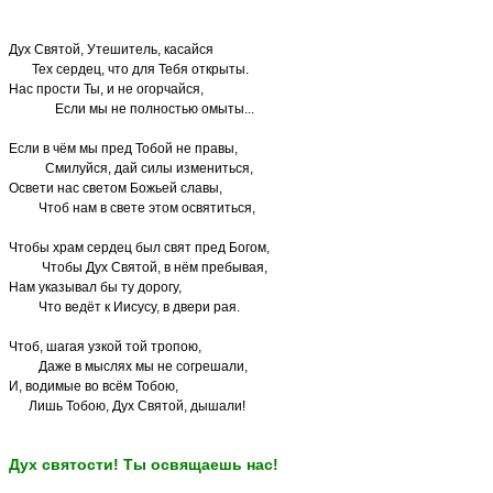
Дух Святой, Утешитель, касайся
Тех сердец, что для Тебя открыты.
Нас прости Ты, и не огорчайся,
Если мы не полностью омыты...
Если в чём мы пред Тобой не правы,
Смилуйся, дай силы измениться,
Освети нас светом Божьей славы,
Чтоб нам в свете этом освятиться,
Чтобы храм сердец был свят пред Богом,
Чтобы Дух Святой, в нём пребывая,
Нам указывал бы ту дорогу,
Что ведёт к Иисусу, в двери рая.
Чтоб, шагая узкой той тропою,
Даже в мыслях мы не согрешали,
И, водимые во всём Тобою,
Лишь Тобою, Дух Святой, дышали!
Дух святости! Ты освящаешь нас!