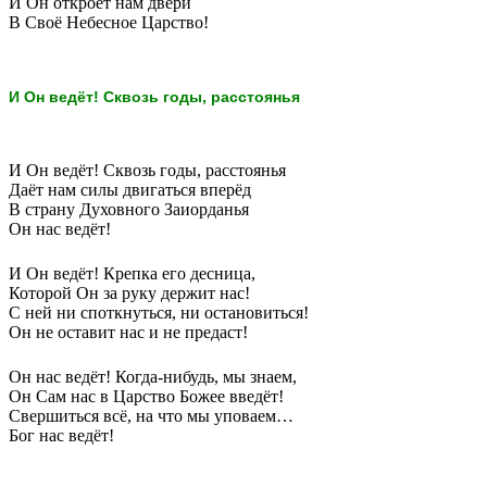
И Он откроет нам двери
В Своё Небесное Царство!
И Он ведёт! Сквозь годы, расстоянья
И Он ведёт! Сквозь годы, расстоянья
Даёт нам силы двигаться вперёд
В страну Духовного Заиорданья
Он нас ведёт!
И Он ведёт! Крепка его десница,
Которой Он за руку держит нас!
С ней ни споткнуться, ни остановиться!
Он не оставит нас и не предаст!
Он нас ведёт! Когда-нибудь, мы знаем,
Он Сам нас в Царство Божее введёт!
Свершиться всё, на что мы уповаем…
Бог нас ведёт!