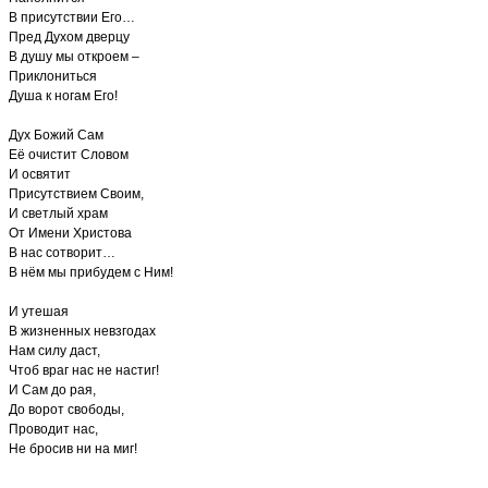
В присутствии Его…
Пред Духом дверцу
В душу мы откроем –
Приклониться
Душа к ногам Его!
Дух Божий Сам
Её очистит Словом
И освятит
Присутствием Своим,
И светлый храм
От Имени Христова
В нас сотворит…
В нём мы прибудем с Ним!
И утешая
В жизненных невзгодах
Нам силу даст,
Чтоб враг нас не настиг!
И Сам до рая,
До ворот свободы,
Проводит нас,
Не бросив ни на миг!