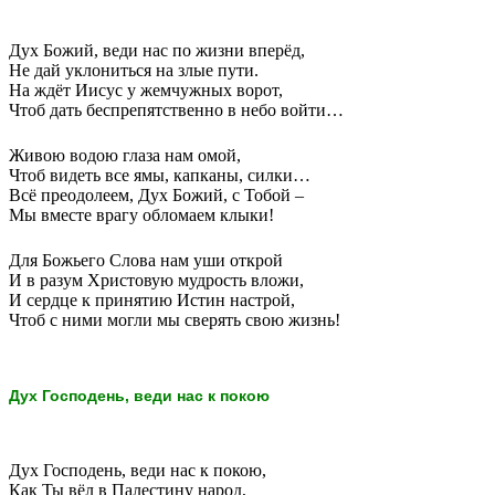
Дух Божий, веди нас по жизни вперёд,
Не дай уклониться на злые пути.
На ждёт Иисус у жемчужных ворот,
Чтоб дать беспрепятственно в небо войти…
Живою водою глаза нам омой,
Чтоб видеть все ямы, капканы, силки…
Всё преодолеем, Дух Божий, с Тобой –
Мы вместе врагу обломаем клыки!
Для Божьего Слова нам уши открой
И в разум Христовую мудрость вложи,
И сердце к принятию Истин настрой,
Чтоб с ними могли мы сверять свою жизнь!
Дух Господень, веди нас к покою
Дух Господень, веди нас к покою,
Как Ты вёл в Палестину народ,