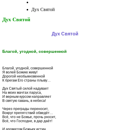
Дух Святой
Дух Святой
Дух Святой
Благой, угодной, совершенной
Благой, угодной, совершенной
Я волей Божию живу!
Дорогой необыкновенной
К брегам Его страны плыву…
Дух Святый силой надувает
На моих мачтах паруса,
И верным курсом направляет
В святую гавань, в небеса!
Через преграды переносит,
Вокруг препятствий обведёт…
Всё, что не Божье, прочь уносит,
Всё, что Господне, в дар даёт!
И ароматом Божьих истин