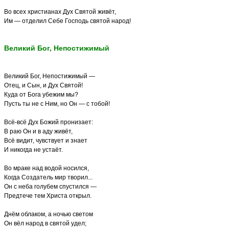
Во всех христианах Дух Святой живёт,
Им — отделил Себе Господь святой народ!
Великий Бог, Непостижимый
Великий Бог, Непостижимый —
Отец, и Сын, и Дух Святой!
Куда от Бога убежим мы?
Пусть ты не с Ним, но Он — с тобой!
Всё-всё Дух Божий пронизает:
В раю Он и в аду живёт,
Всё видит, чувствует и знает
И никогда не устаёт.
Во мраке над водой носился,
Когда Создатель мир творил...
Он с неба голубем спустился —
Предтече тем Христа открыл.
Днём облаком, а ночью светом
Он вёл народ в святой удел;