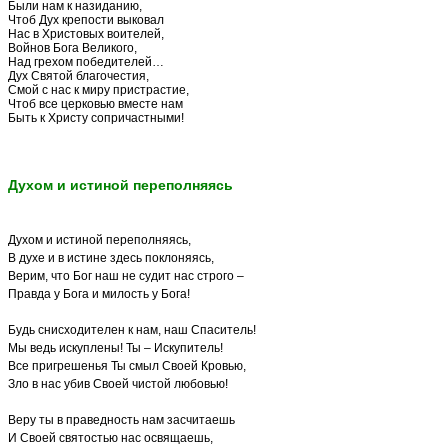
Были нам к назиданию,
Чтоб Дух крепости выковал
Нас в Христовых воителей,
Войнов Бога Великого,
Над грехом победителей…
Дух Святой благочестия,
Смой с нас к миру пристрастие,
Чтоб все церковью вместе нам
Быть к Христу сопричастными!
Духом и истиной переполняясь
Духом и истиной переполняясь,
В духе и в истине здесь поклоняясь,
Верим, что Бог наш не судит нас строго –
Правда у Бога и милость у Бога!
Будь снисходителен к нам, наш Спаситель!
Мы ведь искуплены! Ты – Искупитель!
Все пригрешенья Ты смыл Своей Кровью,
Зло в нас убив Своей чистой любовью!
Веру ты в праведность нам засчитаешь
И Своей святостью нас освящаешь,