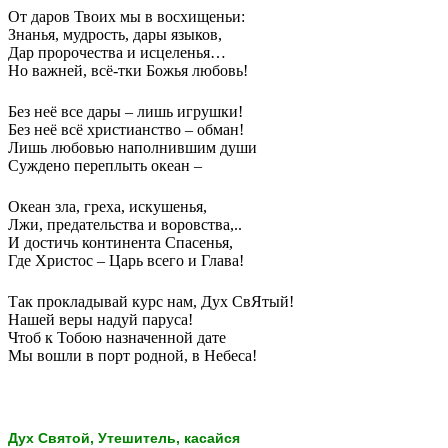
От даров Твоих мы в восхищеньи:
Знанья, мудрость, дары языков,
Дар пророчества и исцеленья…
Но важней, всё-тки Божья любовь!
Без неё все дары – лишь игрушки!
Без неё всё христианство – обман!
Лишь любовью наполнившим души
Суждено переплыть океан –
Океан зла, греха, искушенья,
Лжи, предательства и воровства,..
И достичь континента Спасенья,
Где Христос – Царь всего и Глава!
Так прокладывай курс нам, Дух СвЯтый!
Нашей веры надуй паруса!
Чтоб к Тобою назначенной дате
Мы вошли в порт родной, в Небеса!
Дух Святой, Утешитель, касайся