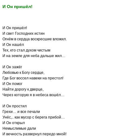
И Он пришёл!
И Он пришёл!
И свет Господних истин
Огнём в сердца воскресшие вложил.
И Он нашёл
Тех, кто стал духом чистым
И на земле для неба дальше жил…
И Он зажёг
Любовью к Богу сердце,
Где Бог воссел навеки на престол!
И Он помог
Найти дорогу к дверце,
Через которую я в небеса вошёл…
И Он простил
Грехи… и все печали
Унёс,.. как мусор с берега прибой…
И Он открыл
Немыслимые дали
И вечность развернул передо мной!