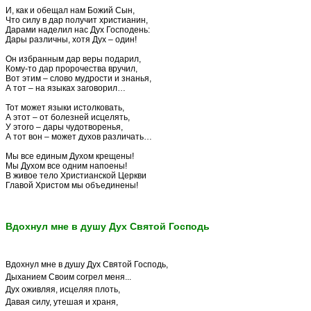
И, как и обещал нам Божий Сын,
Что силу в дар получит христианин,
Дарами наделил нас Дух Господень:
Дары различны, хотя Дух – один!
Он избранным дар веры подарил,
Кому-то дар пророчества вручил,
Вот этим – слово мудрости и знанья,
А тот – на языках заговорил…
Тот может языки истолковать,
А этот – от болезней исцелять,
У этого – дары чудотворенья,
А тот вон – может духов различать…
Мы все единым Духом крещены!
Мы Духом все одним напоены!
В живое тело Христианской Церкви
Главой Христом мы объединены!
Вдохнул мне в душу Дух Святой Господь
Вдохнул мне в душу Дух Святой Господь,
Дыханием Своим согрел меня...
Дух оживляя, исцеляя плоть,
Давая силу, утешая и храня,