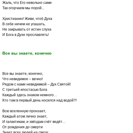
Жаль, что Его невольно сами
Так огорчаем мы порой...
Христианин! Живи, чтоб Духа
В себе ничем не угашать,
Не закрывать от истин слуха
И Бога в Духе прославлять!
Все вы знаете, конечно
Все вы знаете, конечно,
Что невидимое – вечно!
Рядом с нами невидимкой – Дух Святой!
С третьей ипостасью Бога
Каждый здесь знаком немного…
Кто там в первый день носился над водой?!
Всю вселенную пронзает,
Каждый атом лично знает,
И галактикам, и звёздам счёт ведёт…
От рождения до смерти
Знает всех людей на свете: