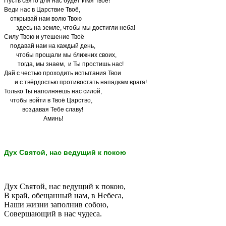
Пусть свято для нас будет Имя Твоё!
Веди нас в Царствие Твоё,
открывай нам волю Твою
здесь на земле, чтобы мы достигли неба!
Силу Твою и утешение Твоё
подавай нам на каждый день,
чтобы прощали мы ближних своих,
тогда, мы знаем, и Ты простишь нас!
Дай с честью проходить испытания Твои
и с твёрдостью противостать нападкам врага!
Только Ты наполняешь нас силой,
чтобы войти в Твоё Царство,
воздавая Тебе славу!
Аминь!
Дух Святой, нас ведущий к покою
Дух Святой, нас ведущий к покою,
В край, обещанный нам, в Небеса,
Наши жизни заполнив собою,
Совершающий в нас чудеса.