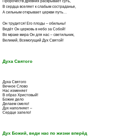
Пророчеств древних раскрывает суть,
В сердца вселяет к слабым состраданье,
А сильным открывает церкви путь…
Он трудится! Его плоды – обильны!
Ведёт Он церковь в небо за Собой!
Во мраке мира Он для нас – светильник,
Великий, Всемогущий Дух Святой!
Духа Святого
Духа Святого
Вечное Слово
Нас изменяет
В образ Христовый!
Божие дело
Делаем смело!
Дух наполняет –
Сердце запело!
Дух Божий, веди нас по жизни вперёд