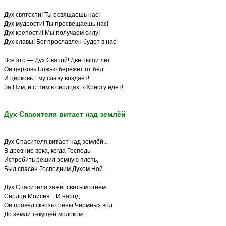
Дух святости! Ты освящаешь нас!
Дух мудрости! Ты просвещаешь нас!
Дух крепости! Мы получаем силу!
Дух славы! Бог прославлен будет в нас!
Всё это — Дух Святой! Две тыщи лет
Он церковь Божью бережёт от бед
И церковь Ему славу воздаёт!
За Ним, и с Ним в сердцах, к Христу идёт!
Дух Спасителя витает над землёй
Дух Спасителя витает над землёй...
В древние века, когда Господь
Истребить решил земную плоть,
Был спасён Господним Духом Ной.
Дух Спасителя зажёг святым огнём
Сердце Моисея... И народ
Он провёл сквозь стены Чермных вод
До земли текущей молоком...