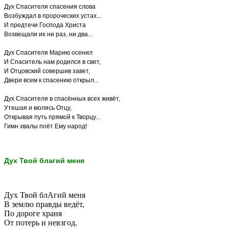
Дух Спасителя спасения слова
Возбуждал в пророческих устах...
И предтечи Господа Христа
Возвещали их ни раз, ни два...
Дух Спасителя Марию осенил
И Спаситель нам родился в свет,
И Отцовский совершив завет,
Двери всем к спасению открыл...
Дух Спасителя в спасённых всех живёт,
Утешая и молясь Отцу,
Открывая путь прямой к Творцу...
Гимн хвалы поёт Ему народ!
Дух Твой благий меня
Дух Твой блАгий меня
В землю правды ведёт,
По дороге храня
От потерь и невзгод.