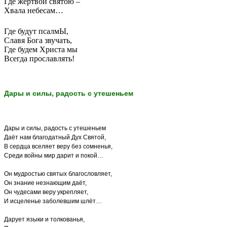
Где жертвой святою –
Хвала небесам…
Где будут псалмЫ,
Славя Бога звучать,
Где будем Христа мы
Всегда прославлять!
Дары и силы, радость с утешеньем
Дары и силы, радость с утешеньем
Даёт нам благодатный Дух Святой,
В сердца вселяет веру без сомненья,
Среди войны мир дарит и покой…
Он мудростью святых благословляет,
Он знание незнающим даёт,
Он чудесами веру укрепляет,
И исцеленье заболевшим шлёт…
Дарует языки и толкованья,