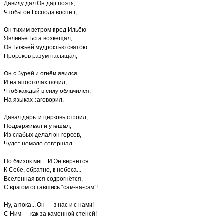
Давиду дал Он дар поэта,
Чтобы он Господа воспел;
Он тихим ветром пред Ильёю
Явленье Бога возвещал;
Он Божьей мудростью святою
Пророков разум насыщал;
Он с бурей и огнём явился
И на апостолах почил,
Чтоб каждый в силу облачился,
На языках заговорил.
Давал дары и церковь строил,
Поддерживал и утешал,
Из слабых делал он героев,
Чудес немало совершал.
Но близок миг... И Он вернётся
К Себе, обратно, в небеса...
Вселенная вся содрогнётся,
С врагом оставшись “сам-на-сам”!
Ну, а пока... Он — в нас и с нами!
С Ним — как за каменной стеной!