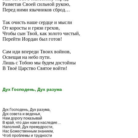
Разметав Своей сильной рукою,
Перед ними язычников сброд…
Так очисть наше сердце и мысли
От коросты и грязи грехов,
Чтобы сын Твой, как золото чистый,
Перейти Иордан был готов!
Сам иди впереди Твоих войнов,
Освещая на небо пути.
Лишь с Тобою мы будем достойны
В Твоё Царство Святое войти!
Дух Господень, Дух разума
Дух Господень, Дух разума,
Дух совета и веденья,
Нам дорогу показывай
В край, что дан нам в наследие…
Наполняй, Дух премудрости,
Нас Божественным знанием,
Чтоб проблемы и трудности