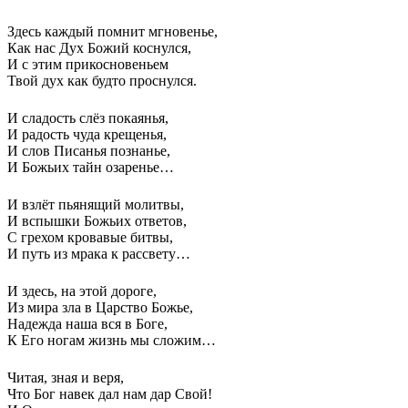
Здесь каждый помнит мгновенье,
Как нас Дух Божий коснулся,
И с этим прикосновеньем
Твой дух как будто проснулся.
И сладость слёз покаянья,
И радость чуда крещенья,
И слов Писанья познанье,
И Божьих тайн озаренье…
И взлёт пьянящий молитвы,
И вспышки Божьих ответов,
С грехом кровавые битвы,
И путь из мрака к рассвету…
И здесь, на этой дороге,
Из мира зла в Царство Божье,
Надежда наша вся в Боге,
К Его ногам жизнь мы сложим…
Читая, зная и веря,
Что Бог навек дал нам дар Свой!