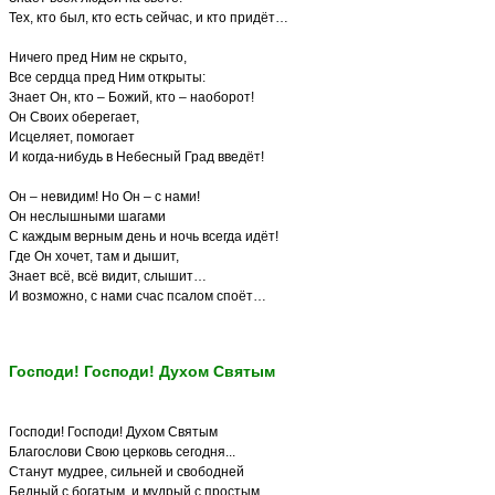
Тех, кто был, кто есть сейчас, и кто придёт…
Ничего пред Ним не скрыто,
Все сердца пред Ним открыты:
Знает Он, кто – Божий, кто – наоборот!
Он Своих оберегает,
Исцеляет, помогает
И когда-нибудь в Небесный Град введёт!
Он – невидим! Но Он – с нами!
Он неслышными шагами
С каждым верным день и ночь всегда идёт!
Где Он хочет, там и дышит,
Знает всё, всё видит, слышит…
И возможно, с нами счас псалом споёт…
Господи! Господи! Духом Святым
Господи! Господи! Духом Святым
Благослови Свою церковь сегодня...
Станут мудрее, сильней и свободней
Бедный с богатым, и мудрый с простым...