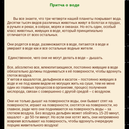
Притча о воде
Вы все знаете, что три четверти нашей планеты покрывает вода.
Десятки тысяч видов различных животных живут в болотах и прудах,
в ручьях и реках, в озёрах, морях и океанах. Но есть один, особый
класс животных, живущих в воде, который принципиально
отличается от всех остальных.
Они родятся в воде, размножаются в воде, питаются в воде и
умирают в воде как и все остальные водные жители.
Единственное, чего они не могут делать в воде – дышать.
Все, абсолютно все, млекопитающиеся, постоянно живущие в воде
обязательно должны подниматься к её поверхности, чтобы вдохнуть
глоток воздуха.
У китов и кашалотов, дельфинов и касаток – постоянно живущих в
воде и не под каким видом не могущих жить на суше, тем не мене
один из главных процессов в организме, процесс получения
кислорода, связан с совершенно с другой средой – с воздухом.
Они не только дышат на поверхности воды, они бывает спят на
поверхности, играют на поверхности, охотятся на поверхности, но
главное, ради чего они поднимаются на поверхность воды – за
глотком воздуха. Без воздуха дельфин может обойтись 15-20 минут,
кашалот – до 50-ти минут. Но если они хотят жить, они непременно
вовремя всплывают на поверхность, чтобы вдохнуть очередную
порцию живительного воздуха!