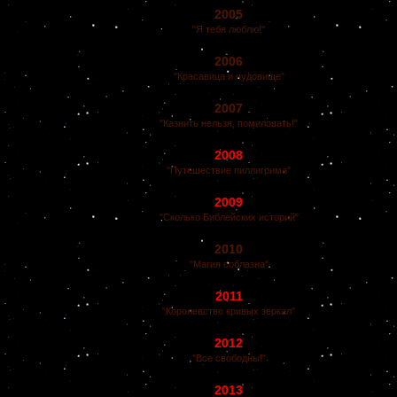
2005
"Я тебя люблю!"
2006
"Красавица и чудовище"
2007
"Казнить нельзя, помиловать!"
2008
"Путешествие пиллигрима"
2009
"Сколько Библейских историй"
2010
"Магия соблазна"
2011
"Королевство кривых зеркал"
2012
"Все свободны!"
2013