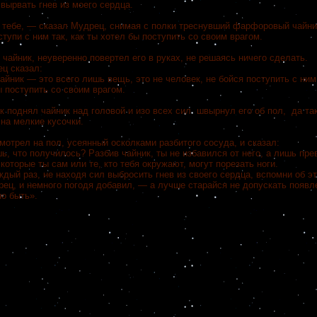
вырвать гнев из моего сердца.
 тебе, — сказал Мудрец, снимая с полки треснувший фарфоровый чайни
ступи с ним так, как ты хотел бы поступить со своим врагом.
 чайник, неуверенно повертел его в руках, не решаясь ничего сделать.
ец сказал:
йник — это всего лишь вещь, это не человек, не бойся поступить с ним 
 поступить со своим врагом.
к поднял чайник над головой и изо всех сил швырнул его об пол, да так
на мелкие кусочки.
отрел на пол, усеянный осколками разбитого сосуда, и сказал:
, что получилось? Разбив чайник, ты не избавился от него, а лишь пр
 которые ты сам или те, кто тебя окружают, могут порезать ноги.
дый раз, не находя сил выбросить гнев из своего сердца, вспомни об э
ец, и немного погодя добавил, — а лучше старайся не допускать появл
о быть».