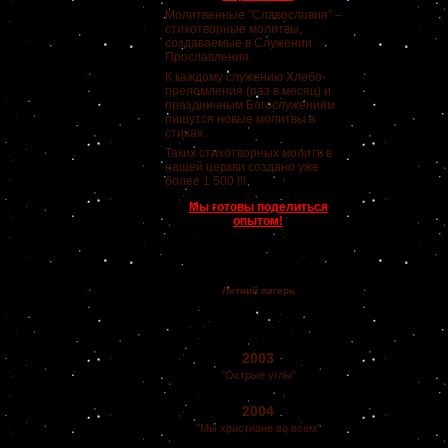
Молитвенные "Славословия" –
стихотворные молитвы,
создаваемые в Служении
Прославления.
К каждому служению Хлебо-
преломления (раз в месяц) и
праздничным Богослужениям
пишутся новые молитвы в
стихах.
Таких стихотворных молитв в
нашей церкви создано уже
более 1 500 !!!
Мы готовы поделиться
опытом!
Летний лагерь
2003
"Острые углы"
2004
"Мы христиане во всем"