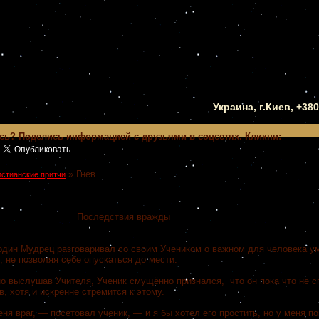
Украина, г.Киев, +38
сь? Поделись информацией с друзьями в соцсетях. Кликни:
»
Гнев
истианские притчи
Последствия вражды
дин Мудрец разговаривал со своим Учеником о важном для человека у
, не позволяя себе опускаться до мести.
о выслушав Учителя, Ученик смущённо признался, что он пока что не 
в, хотя и искренне стремится к этому.
ня враг, — посетовал ученик, — и я бы хотел его простить, но у меня по