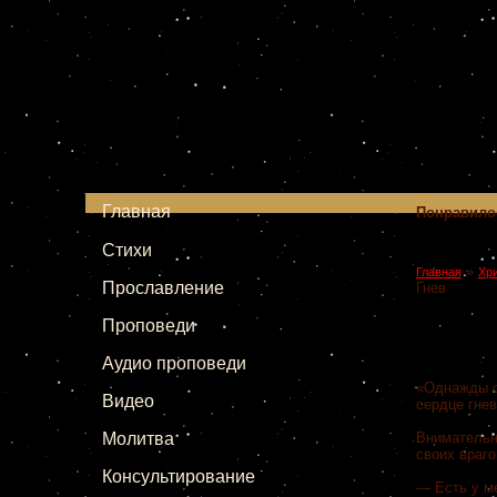
Главная
Понравило
Стихи
»
Главная
Хр
Прославление
Гнев
Проповеди
Аудио проповеди
«Однажды о
Видео
сердце гнев
Молитва
Внимательн
своих враго
Консультирование
— Есть у ме