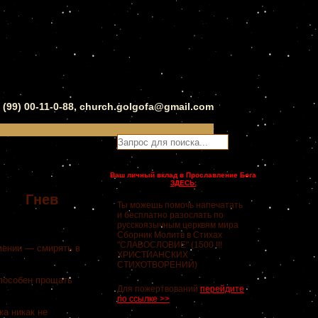
0 (99) 00-11-0-88, church.golgofa@gmail.com
Ваш личный вклад в Прославление Бога
ЗДЕСЬ:
Гнев
Ты можешь помочь напечатать
и бесплатно разослать по
русскоязычным церквям мира
Сборник Молитв в Стихах
"СЛАВОСЛОВИЕ" (1500 !!!
мении — смирять в
ХРИСТИАНСКИХ
СТИХОТВОРЕНИЙ)
способен прощать
Для пожертвований
перейдите
по ссылке >>
ка никак не