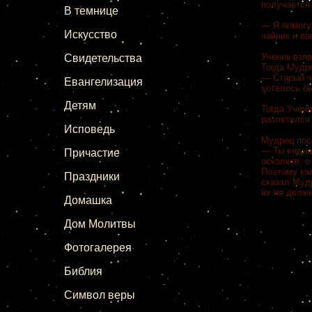
получается 
В темнице
— Я помогу
Искусство
чайник и по
Ученик взяв
Свидетельства
Тогда Мудр
— Старый ча
Евангелизация
хотелось бы
Детям
Тогда Учени
разлетелся 
Исповедь
Мудрец посм
— Ты видишь
Причастие
осколков, о
Поэтому каж
Праздники
сказал Мудр
их не должн
Домашка
Дом Молитвы
Фотогалерея
Библия
Символ веры