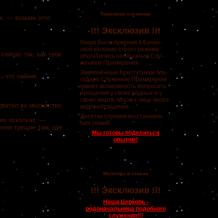
Тюремное служение
к, — возьми этот
!!! Эксклюзив !!!
Наши Богослужения в Бучан-
ской колонии строго режима
сейчас так, как тебе
обогатились необычным Слу-
жением Примирения.
Заключённые преступники бла-
, что чайник
годаря Служению Примирения
имеют возможность попросить
прощения у своих родных и у
своих жертв лицом к лицу через
евратил во множество
видеообращение.
Десятки случаев восстановле-
тих осколках, —
ния семей!
ения трещин там, где
Мы готовы поделиться
опытом!
Молитвы в стихах
!!! Эксклюзив !!!
Наша Церковь -
родоначальница подобного
служения!!!