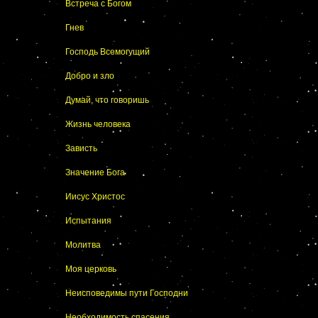
Встреча с Богом
Гнев
Господь Всемогущий
Добро и зло
Думай, что говоришь
Жизнь человека
Зависть
Значение Бога
Иисус Христос
Испытания
Молитва
Моя церковь
Неисповедимы пути Господни
Необходимость спасения