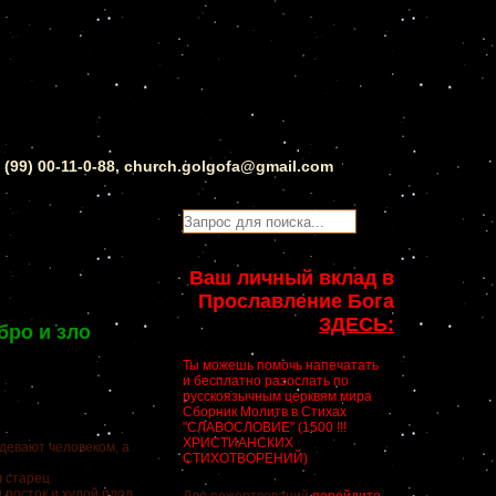
0 (99) 00-11-0-88, church.golgofa@gmail.com
Ваш личный вклад в
Прославление Бога
ЗДЕСЬ:
бро и зло
Ты можешь помочь напечатать
и бесплатно разослать по
русскоязычным церквям мира
Сборник Молитв в Стихах
"СЛАВОСЛОВИЕ" (1500 !!!
ХРИСТИАНСКИХ
девают человеком, а
СТИХОТВОРЕНИЙ)
л старец.
 росток и худой плод,