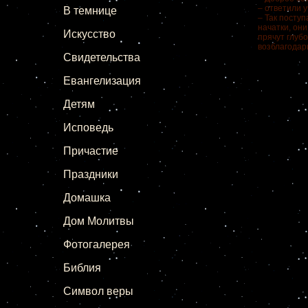
– ответили у
В темнице
– Так поступ
начатки, они
Искусство
прячут глубо
возблагодар
Свидетельства
Евангелизация
Детям
Исповедь
Причастие
Праздники
Домашка
Дом Молитвы
Фотогалерея
Библия
Символ веры