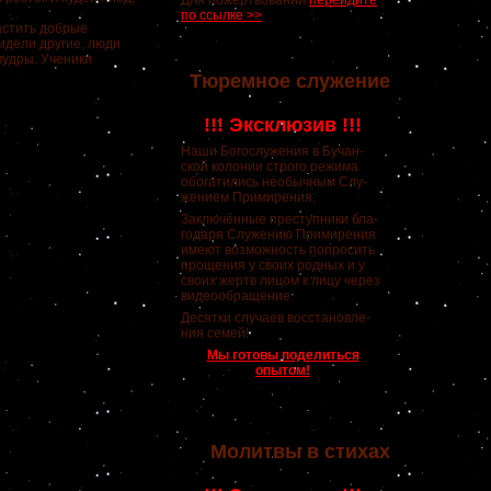
Для пожертвований
перейдите
по ссылке >>
растить добрые
видели другие, люди
 мудры. Ученики
Тюремное служение
!!! Эксклюзив !!!
Наши Богослужения в Бучан-
ской колонии строго режима
обогатились необычным Слу-
жением Примирения.
Заключённые преступники бла-
годаря Служению Примирения
имеют возможность попросить
прощения у своих родных и у
своих жертв лицом к лицу через
видеообращение.
Десятки случаев восстановле-
ния семей!
Мы готовы поделиться
опытом!
Молитвы в стихах