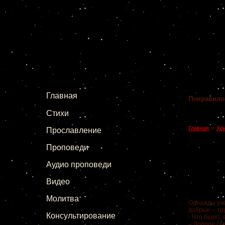
Главная
Понравило
Стихи
»
Главная
Хр
Прославление
Проповеди
Аудио проповеди
Видео
Молитва
Однажды уче
добрые – тр
Консультирование
- Что будет,
– Доброе сем