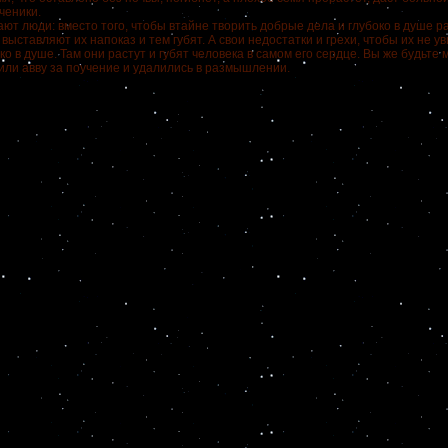
ченики.
ают люди: вместо того, чтобы втайне творить добрые дела и глубоко в душе 
 выставляют их напоказ и тем губят. А свои недостатки и грехи, чтобы их не у
ко в душе. Там они растут и губят человека в самом его сердце. Вы же будьте
или авву за поучение и удалились в размышлении.