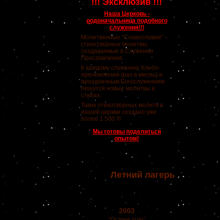
!!! Эксклюзив !!!
Наша Церковь -
родоначальница подобного
служения!!!
Молитвенные "Славословия" –
стихотворные молитвы,
создаваемые в Служении
Прославления.
К каждому служению Хлебо-
преломления (раз в месяц) и
праздничным Богослужениям
пишутся новые молитвы в
стихах.
Таких стихотворных молитв в
нашей церкви создано уже
более 1 500 !!!
Мы готовы поделиться
опытом!
Летний лагерь
2003
"Острые углы"