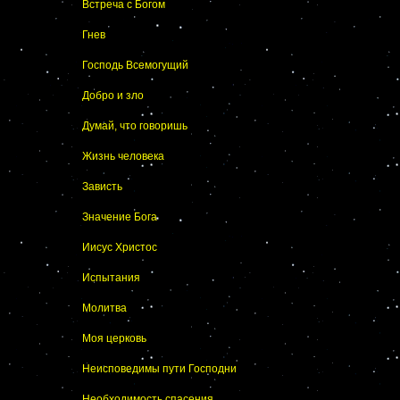
Встреча с Богом
Гнев
Господь Всемогущий
Добро и зло
Думай, что говоришь
Жизнь человека
Зависть
Значение Бога
Иисус Христос
Испытания
Молитва
Моя церковь
Неисповедимы пути Господни
Необходимость спасения