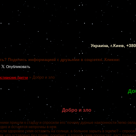
Украина, г.Киев, +38
сь? Поделись информацией с друзьями в соцсетях. Кликни:
»
Добро и зло
истианские притчи
До
Добро и зло
ники пришли к старцу и спросили его: почему дурные наклонности легко овла
удно и остаются непрочны в нем.
 если здоровое семя оставить на солнце, а больное зарыть в землю? – спроси
я, что оставлено без почвы, погибнет, а плохое семя прорастет, даст больной