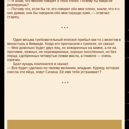
— Я знаю, что многие говорят о тебе плохо. Почему ты никак не
реагируешь?
— Потому что, если бы те, кто говорит обо мне плохо, знали, что я о
них думаю, они бы говорили обо мне гораздо хуже, — отвечал
старец.
* * *
Один весьма требовательный епископ прибыл как-то с визитом в
монастырь в Фиваиде. Когда его пригласили к трапезе, он сказал:
— Мне довольно будет двух яиц, но изжаренных на камне, а не на
противне, нежных, не пережаренных, хорошо посоленных, но без
перца, сдобренных четвертью ложки масла, а главное — очень
горячих.
Брат-кухарь поклонился и сказал:
— Все будет сделано по твоему желанию, владыко. Курицу, которая
снесла эти яйца, зовут Сизина. Её имя тебя устраивает?
* * *