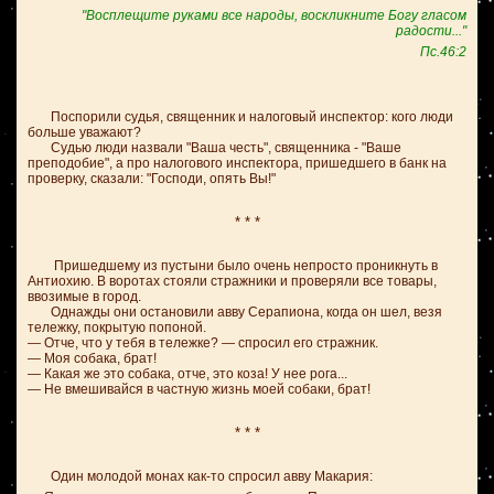
"Восплещите руками все народы, воскликните Богу гласом
радости..."
Пс.46:2
Поспорили судья, священник и налоговый инспектор: кого люди
больше уважают?
Судью люди назвали "Ваша честь", священника - "Ваше
преподобие", а про налогового инспектора, пришедшего в банк на
проверку, сказали: "Господи, опять Вы!"
* * *
Пришедшему из пустыни было очень непросто проникнуть в
Антиохию. В воротах стояли стражники и проверяли все товары,
ввозимые в город.
Однажды они остановили авву Серапиона, когда он шел, везя
тележку, покрытую попоной.
— Отче, что у тебя в тележке? — спросил его стражник.
— Моя собака, брат!
— Какая же это собака, отче, это коза! У нее рога...
— Не вмешивайся в частную жизнь моей собаки, брат!
* * *
Один молодой монах как-то спросил авву Макария: