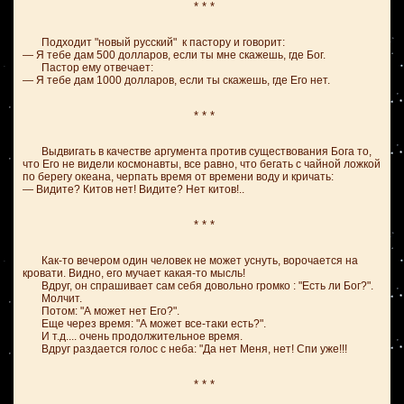
* * *
Подходит "новый русский" к пастору и говорит:
— Я тебе дам 500 долларов, если ты мне скажешь, где Бог.
Пастор ему отвечает:
— Я тебе дам 1000 долларов, если ты скажешь, где Его нет.
* * *
Выдвигать в качестве аргумента против существования Бога то,
что Его не видели космонавты, все равно, что бегать с чайной ложкой
по берегу океана, черпать время от времени воду и кричать:
— Видите? Китов нет! Видите? Нет китов!..
* * *
Как-то вечером один человек не может уснуть, ворочается на
кровати. Видно, его мучает какая-то мысль!
Вдруг, он спрашивает сам себя довольно громко : "Есть ли Бог?".
Молчит.
Потом: "А может нет Его?".
Еще через время: "А может все-таки есть?".
И т.д.... очень продолжительное время.
Вдруг раздается голос с неба: "Да нет Меня, нет! Спи уже!!!
* * *