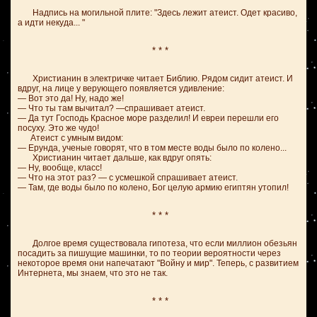
Надпись на могильной плите: "Здесь лежит атеист. Одет красиво,
а идти некуда... "
* * *
Христианин в электричке читает Библию. Рядом сидит атеист. И
вдруг, на лице у верующего появляется удивление:
— Вот это да! Ну, надо же!
— Что ты там вычитал? —спрашивает атеист.
— Да тут Господь Красное море разделил! И евреи перешли его
посуху. Это же чудо!
Атеист с умным видом:
— Ерунда, ученые говорят, что в том месте воды было по колено...
Христианин читает дальше, как вдруг опять:
— Ну, вообще, класс!
— Что на этот раз? — с усмешкой спрашивает атеист.
— Там, где воды было по колено, Бог целую армию египтян утопил!
* * *
Долгое время существовала гипотеза, что если миллион обезьян
посадить за пишущие машинки, то по теории вероятности через
некоторое время они напечатают "Войну и мир". Теперь, с развитием
Интернета, мы знаем, что это не так.
* * *