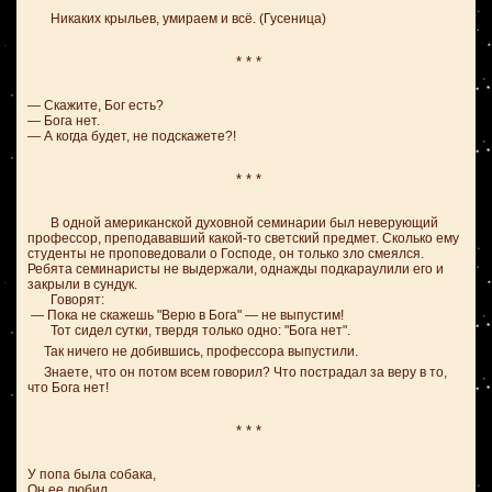
Никаких крыльев, умираем и всё. (Гусеница)
* * *
— Скажите, Бог есть?
— Бога нет.
— А когда будет, не подскажете?!
* * *
В одной американской духовной семинарии был неверующий
профессор, преподававший какой-то светский предмет. Сколько ему
студенты не проповедовали о Господе, он только зло смеялся.
Ребята семинаристы не выдержали, однажды подкараулили его и
закрыли в сундук.
Говорят:
— Пока не скажешь "Верю в Бога" — не выпустим!
Тот сидел сутки, твердя только одно: "Бога нет".
Так ничего не добившись, профессора выпустили.
Знаете, что он потом всем говорил? Что пострадал за веру в то,
что Бога нет!
* * *
У попа была собака,
Он ее любил.