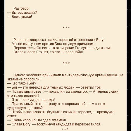
Разговор:
— Вы верующий?
— Боже упаси!
* * *
Решение конгресса психиаторов об отношении к Богу:
— Мы не выступаем против Бога по двум причинам:
Первая: если Он есть, то отрицание Его суть — идиотизм!
Вторая: если Его нет, то это — паранойя!
* * *
Одного человека принимали в антирелигиозную организацию. На
экзамене спросили:
— Кто такой Бог?
— Бог — это легенда для темных людей, — ответил тот.
— Правильный ответ, — похвалил экзаменатор. — А теперь скажи,
что такое религия?
— Это — опиум для народа!
— Правильный ответ, — радуется спросивший, — А зачем
существует церковь?
— Чтобы использовать бедных в своих интересах, — прозвучал
ответ.
— Очень хорошо! Ты сдал экзамен!
— Слава Богу! — воскликнул кандидат и перекрестился.
* * *