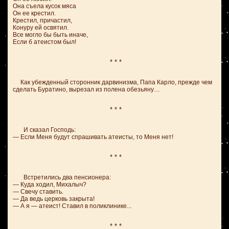
Она съела кусок мяса
Он ее кpестил.
Кpестил, пpичастил,
Конуpу ей освятил.
Все могло бы быть иначе,
Если б атеистом был!
* * *
Как убежденный сторонник дарвинизма, Папа Карло, прежде чем
сделать Буратино, вырезал из полена обезьяну…
* * *
И сказал Господь:
— Если Меня будут спрашивать атеисты, то Меня нет!
* * *
Встретились два пенсионера:
— Куда ходил, Михалыч?
— Свечу ставить.
— Да ведь церковь закрыта!
— А я — атеист! Ставил в поликлинике...
* * *