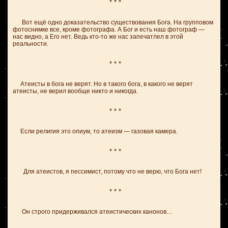
* * *
Вот ещё одно доказательство существования Бога. На групповом
фотоснимке все, кроме фотографа. А Бог и есть наш фотограф —
нас видно, а Его нет. Ведь кто-то же нас запечатлел в этой
реальности.
* * *
Атеисты в бога не верят. Но в такого бога, в какого не верят
атеисты, не верил вообще никто и никогда.
* * *
Если религия это опиум, то атеизм — газовая камера.
* * *
Для атеистов, я пессимист, потому что не верю, что Бога нет!
* * *
Он строго придерживался атеистических канонов…