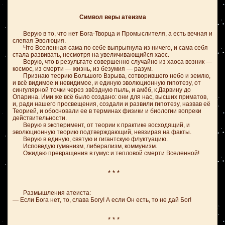
Символ веры атеизма
Верую в то, что нет Бога-Творца и Промыслителя, а есть вечная и
слепая Эволюция.
Что Вселенная сама по себе выпрыгнула из ничего, и сама себя
стала развивать, несмотря на увеличивающийся хаос.
Верую, что в результате совершенно случайно из хаоса возник —
космос, из смерти — жизнь, из безумия — разум.
Признаю теорию Большого Взрыва, сотворившего небо и землю,
и всё видимое и невидимое, и единую эволюционную гипотезу, от
сингулярной точки через звёздную пыль, и амёб, к Дарвину до
Опарина. Ими же всё было создано: они для нас, высших приматов,
и, ради нашего просвещения, создали и развили гипотезу, назвав её
Теорией, и обосновали ее в терминах физики и биологии вопреки
действительности.
Верую в эксперимент, от теории к практике восходящий, и
эволюционную теорию подтверждающий, невзирая на факты.
Верую в единую, святую и гигантскую флуктуацию.
Исповедую гуманизм, либерализм, коммунизм.
Ожидаю превращения в гумус и тепловой смерти Вселенной!
* * *
Размышления атеиста:
— Если Бога нет, то, слава Богу! А если Он есть, то не дай Бог!
* * *