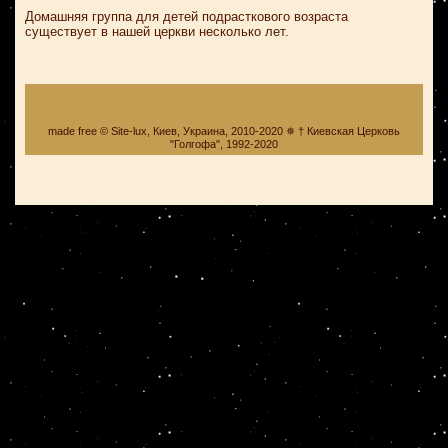
Домашняя группа для детей подрасткового возраста
существует в нашей церкви несколько лет.
made free © Site-lux, Киев, Украина, 2010-2020 ✵ † Киевская Церковь
"Голгофа", 1992-2020