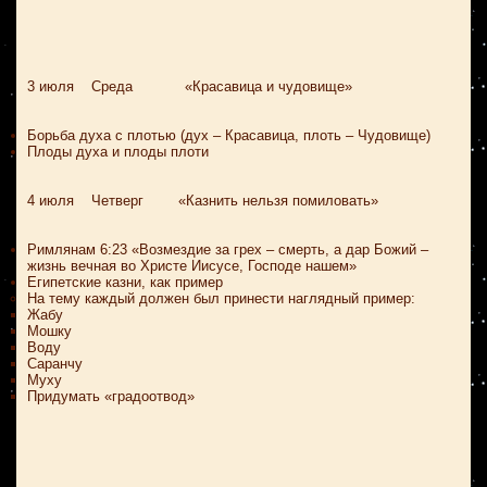
3 июля Среда «Красавица и чудовище»
Борьба духа с плотью (дух – Красавица, плоть – Чудовище)
Плоды духа и плоды плоти
4 июля Четверг «Казнить нельзя помиловать»
Римлянам 6:23 «Возмездие за грех – смерть, а дар Божий –
жизнь вечная во Христе Иисусе, Господе нашем»
Египетские казни, как пример
На тему каждый должен был принести наглядный пример:
Жабу
Мошку
Воду
Саранчу
Муху
Придумать «градоотвод»