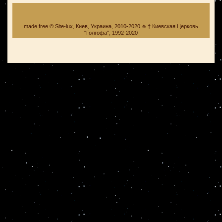
made free © Site-lux, Киев, Украина, 2010-2020 ✵ † Киевская Церковь
"Голгофа", 1992-2020