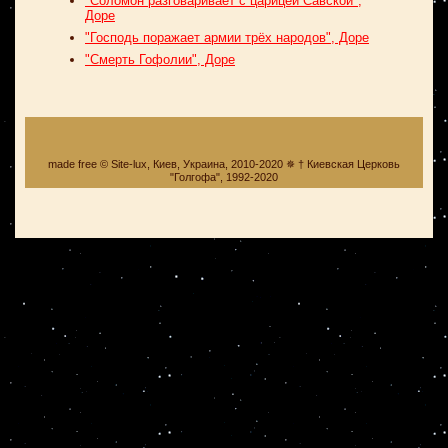
"Соломон разговаривает с царицей Савской",
Доре
"Господь поражает армии трёх народов", Доре
"Смерть Гофолии", Доре
made free © Site-lux, Киев, Украина, 2010-2020 ✵ † Киевская Церковь
"Голгофа", 1992-2020