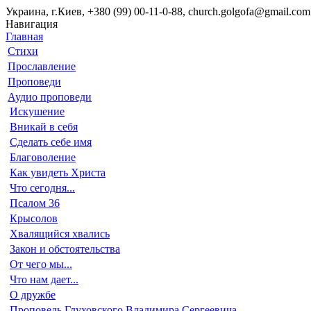
Украина, г.Киев, +380 (99) 00-11-0-88, church.golgofa@gmail.com
Навигация
Главная
Стихи
Прославление
Проповеди
Аудио проповеди
Искушение
Вникай в себя
Сделать себе имя
Благоволение
Как увидеть Христа
Что сегодня...
Псалом 36
Крысолов
Хвалящийся хвались
Закон и обстоятельства
От чего мы...
Что нам дает...
О дружбе
Проповедь Глуховского Владимира Сергеевича