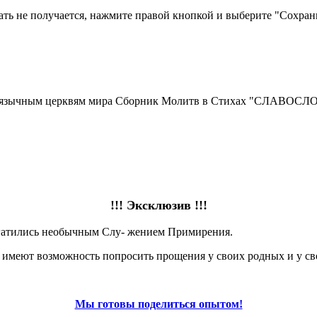
чать не получается, нажмите правой кнопкой и выберите "Сохранит
русскоязычным церквям мира Сборник Молитв в Стихах "СЛ
!!! Эксклюзив !!!
огатились необычным Слу- жением Примирения.
меют возможность попросить прощения у своих родных и у сво
Мы готовы поделиться опытом!