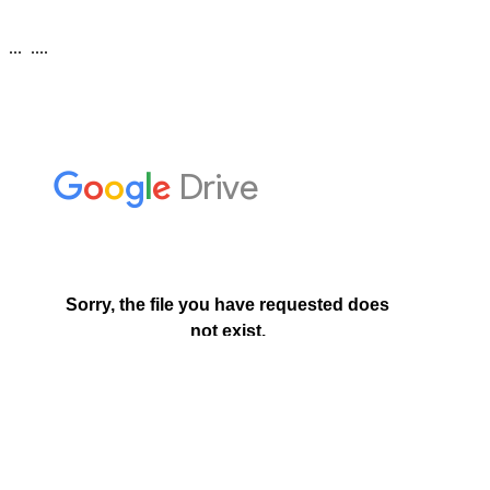
... ....